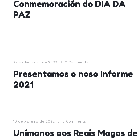
a
Conmemoración do DIA DA
PAZ
27 de Febreiro de 2022
0
Comments
Presentamos o noso Informe
2021
10 de Xaneiro de 2022
0
Comments
Unímonos aos Reais Magos de