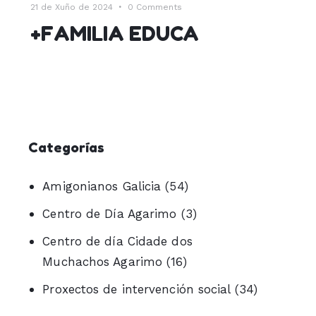
21 de Xuño de 2024
0
Comments
+FAMILIA EDUCA
Categorías
Amigonianos Galicia
(54)
Centro de Día Agarimo
(3)
Centro de día Cidade dos
Muchachos Agarimo
(16)
Proxectos de intervención social
(34)