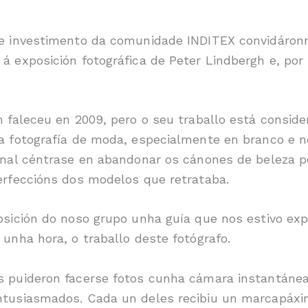
e investimento da comunidade INDITEX convidáronn
á exposición fotográfica de Peter Lindbergh e, por
h faleceu en 2009, pero o seu traballo está consid
a fotografía de moda, especialmente en branco e n
onal céntrase en abandonar os cánones de beleza p
erfeccións dos modelos que retrataba.
osición do noso grupo unha guía que nos estivo ex
unha hora, o traballo deste fotógrafo.
 puideron facerse fotos cunha cámara instantánea
tusiasmados. Cada un deles recibiu un marcapáxin