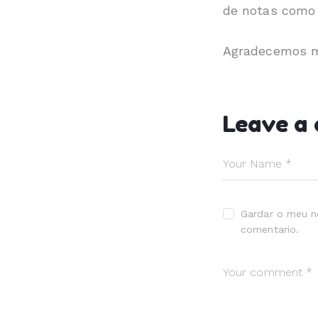
de notas como d
Agradecemos mo
Leave a
Gardar o meu n
comentario.