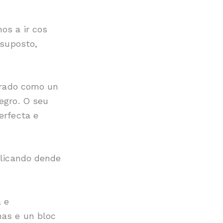
os a ir cos
 suposto,
erado como un
egro. O seu
erfecta e
plicando dende
 e
as e un bloc