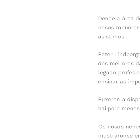
Dende a área d
nosos menores 
asistimos…
Peter Lindberg
dos mellores d
legado profesi
ensinar as imp
Puxeron a disp
hai polo menos 
Os nosos nenos
mostráronse en