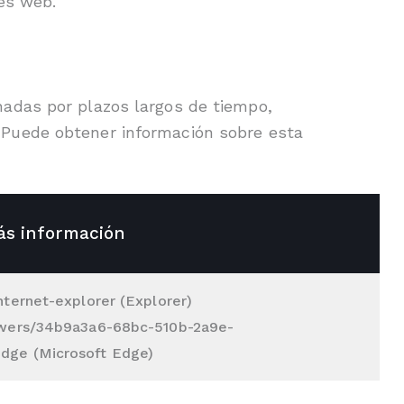
nes web.
adas por plazos largos de tiempo,
 Puede obtener información sobre esta
s información
nternet-explorer (Explorer)
nswers/34b9a3a6-68bc-510b-2a9e-
dge (Microsoft Edge)