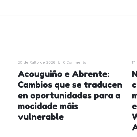
20 de Xullo de 2026
0
Comments
17
Acouguiño e Abrente:
N
Cambios que se traducen
c
en oportunidades para a
m
mocidade máis
e
vulnerable
W