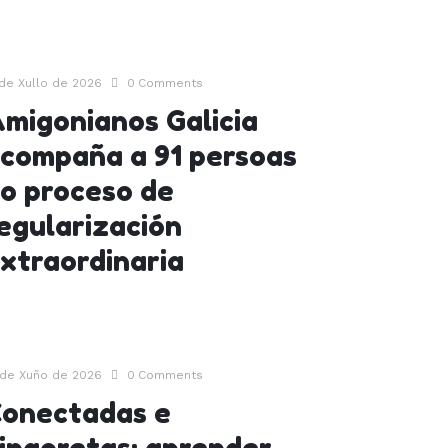
 de Xullo de 2026
0
Comments
migonianos Galicia
compaña a 91 persoas
o proceso de
egularización
xtraordinaria
 de Xuño de 2026
0
Comments
onectadas e