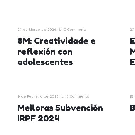
24 de Marzo de 2026
0
Comments
23
8M: Creatividade e
E
reflexión con
M
adolescentes
9 de Febreiro de 2026
0
Comments
15
Melloras Subvención
B
IRPF 2024