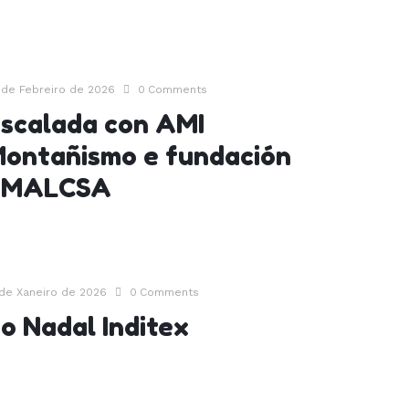
 de Febreiro de 2026
0
Comments
scalada con AMI
ontañismo e fundación
EMALCSA
 de Xaneiro de 2026
0
Comments
o Nadal Inditex