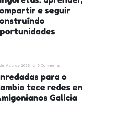
ingoretas: aprender,
ompartir e seguir
onstruíndo
portunidades
 de Maio de 2026
0
Comments
nredadas para o
ambio tece redes en
migonianos Galicia