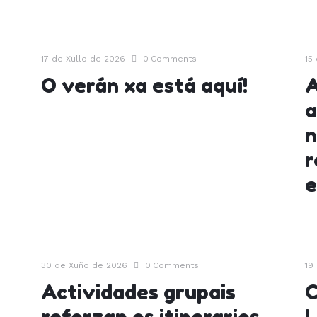
17 de Xullo de 2026
0
Comments
15
O verán xa está aquí!
A
a
n
r
e
30 de Xuño de 2026
0
Comments
19
Actividades grupais
C