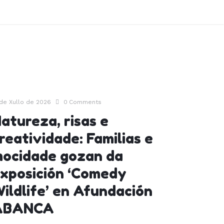
 de Xullo de 2026
0
Comments
atureza, risas e
reatividade: Familias e
ocidade gozan da
xposición ‘Comedy
ildlife’ en Afundación
ABANCA