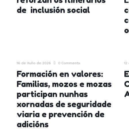
reforzan os itinerarios
L
de inclusión social
c
c
o
16 de Xuño de 2026
0
Comments
12
Formación en valores:
E
Familias, mozos e mozas
C
participan nunhas
A
xornadas de seguridade
viaria e prevención de
adicións