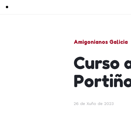
Amigonianos Galicia
Curso 
Portiñ
26 de Xuño de 2023