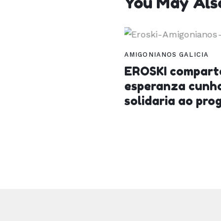
You May Also
AMIGONIANOS GALICIA
EROSKI comparte
esperanza cunh
solidaria ao p