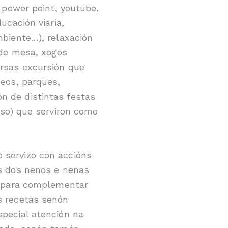
, power point, youtube,
ucación viaria,
mbiente…), relaxación
 de mesa, xogos
ersas excursión que
seos, parques,
n de distintas festas
rso) que serviron como
 servizo con accións
es dos nenos e nenas
on para complementar
s recetas senón
special atención na