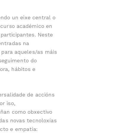
do un eixe central o
o curso académico en
 participantes. Neste
entradas na
s para aqueles/as máis
 seguimento do
ora, hábitos e
ersalidade de accións
r iso,
tiñan como obxectivo
 das novas tecnoloxías
ecto e empatía: