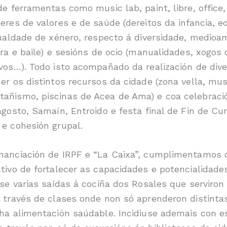
de ferramentas como music lab, paint, libre, office
eres de valores e de saúde (dereitos da infancia, ed
gualdade de xénero, respecto á diversidade, medioa
ira e baile) e sesións de ocio (manualidades, xogos
ivos…). Todo isto acompañado da realización de div
er os distintos recursos da cidade (zona vella, mu
añismo, piscinas de Acea de Ama) e coa celebració
agosto, Samaín, Entroido e festa final de Fin de Cu
 e cohesión grupal.
nanciación de IRPF e “La Caixa”, cumplimentamos o
ctivo de fortalecer as capacidades e potencialidad
onse varias saídas á cociña dos Rosales que servir
a través de clases onde non só aprenderon distinta
nha alimentación saúdable. Incidiuse ademais con e