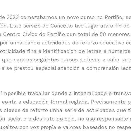
e 2022 comezabamos un novo curso no Portiño, sen
n. Este servizo do Concello tivo lugar ata o fin d
o Centro Cívico do Portiño cun total de 58 menores
 por unha banda actividades de reforzo educativo c
otricidade fina e identificación de letras e número
 que para os seguintes cursos se levou a cabo un
e se prestou especial atención á comprensión lect
 imposible traballar dende a integralidade e transv
n conta a educación formal reglada. Precisamente po
s clases de reforzo unha serie de actividades que 
ión social e o desfrute do ocio, no uso responsable
uxeitos con voz propia e valores baseados no resp