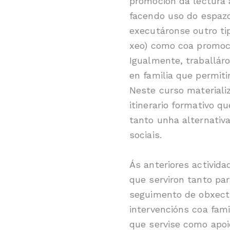
promoción da lectura 
facendo uso do espazo
executáronse outro tip
xeo) como coa promoci
Igualmente, traballáro
en familia que permiti
Neste curso materiali
itinerario formativo q
tanto unha alternativ
sociais.
Ás anteriores activida
que serviron tanto pa
seguimento de obxecti
intervencións coa fami
que servise como apo