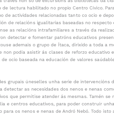
a través non só de excursións ás bibliotecas da c
 de lectura habilitado no propio Centro Cívico. Par
o de actividades relacionadas tanto co ocio e depo
ón de relacións igualitarias baseadas no respecto
nse as relacións intrafamiliares a través da realiz
ron detectar e fomentar patróns educativos present
zouse ademais o grupo de Ítaca, dirixido a toda a m
ue non podía asistir ás clases de reforzo educativo 
a de ocio baseada na educación de valores saúdabl
des grupais úneselles unha serie de intervencións d
ra detectar as necesidades dos nenos e nenas com
vos que permitise atender ás mesmas. Tamén se re
lia e centros educativos, para poder construír unh
io para os nenos e nenas de Andró Nebó. Todo ist