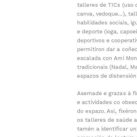
talleres de TICs (uso 
canva, vedoque…), tall
habilidades sociais, i
e deporte (ioga, capoe
deportivos e cooperat
permitiron dar a coñec
escalada con Ami Mont
tradicionais (Nadal, M
espazos de distensión
Asemade e grazas á fi
e actividades co obxe
do espazo. Así, fixér
os talleres de saúde 
tamén a identificar u