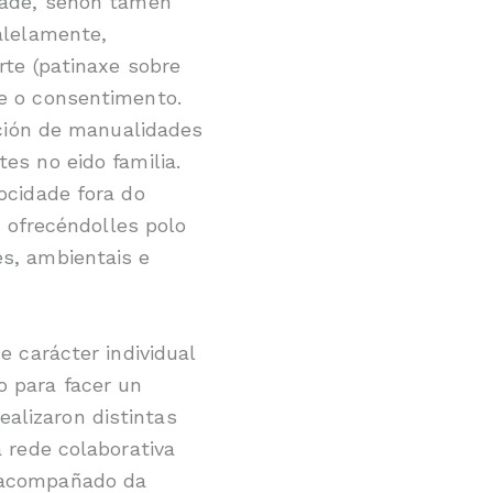
idade, senón tamén
alelamente,
rte (patinaxe sobre
 e o consentimento.
ación de manualidades
es no eido familia.
ocidade fora do
e ofrecéndolles polo
es, ambientais e
e carácter individual
o para facer un
alizaron distintas
a rede colaborativa
o acompañado da