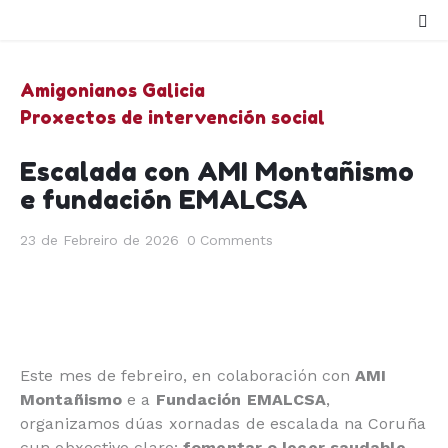
Amigonianos Galicia
Proxectos de intervención social
Escalada con AMI Montañismo
e fundación EMALCSA
23 de Febreiro de 2026
0
Comments
Este mes de febreiro, en colaboración con
AMI
Montañismo
e a
Fundación EMALCSA
,
organizamos dúas xornadas de escalada na Coruña
cun obxectivo claro:
fomentar o lecer saudable
,