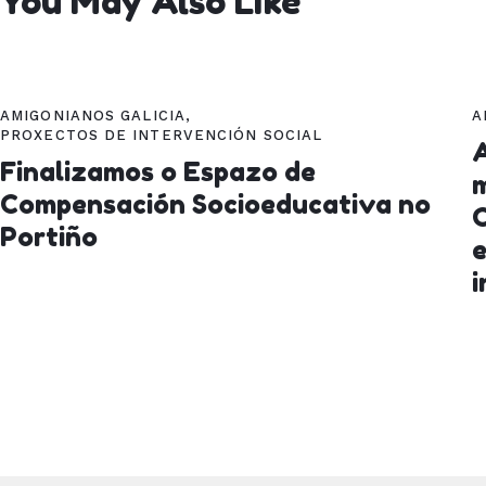
You May Also Like
AMIGONIANOS GALICIA
,
A
PROXECTOS DE INTERVENCIÓN SOCIAL
A
Finalizamos o Espazo de
m
Compensación Socioeducativa no
C
Portiño
e
i