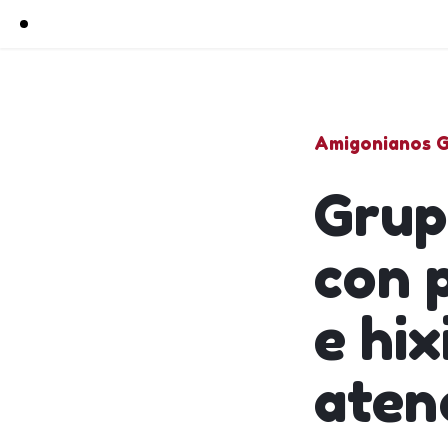
Amigonianos G
Grup
con 
e hix
aten