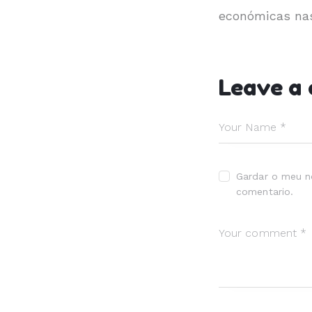
económicas nas
Leave a
Gardar o meu n
comentario.