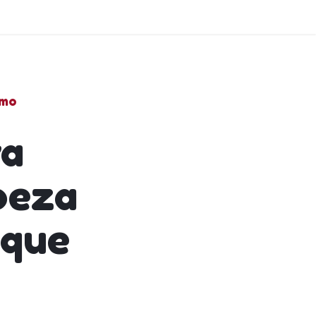
imo
ra
peza
 que