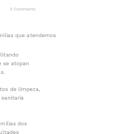
0
Comments
litando
e se atopan
s.
tos de limpeza,
sanitaria
amilias dos
cultades