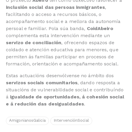
O proxecto
Abeiro
ten como obxectivo favorecer a
inclusión social das persoas inmigrantes
,
facilitando o acceso a recursos básicos, o
acompañamento social e a mellora da autonomía
persoal e familiar. Pola súa banda,
CoidAbeiro
complementa esta intervención mediante un
servizo de conciliación
, ofrecendo espazos de
coidado e atención educativa para menores, que
permiten ás familias participar en procesos de
formación, orientación e acompañamento social.
Estas actuacións desenvólvense no ámbito dos
servizos sociais comunitarios
, dando resposta a
situacións de vulnerabilidade social e contribuíndo
á
igualdade de oportunidades, á cohesión social
e á redución das desigualdades
.
AmigonianosGalicia
IntervenciónSocial