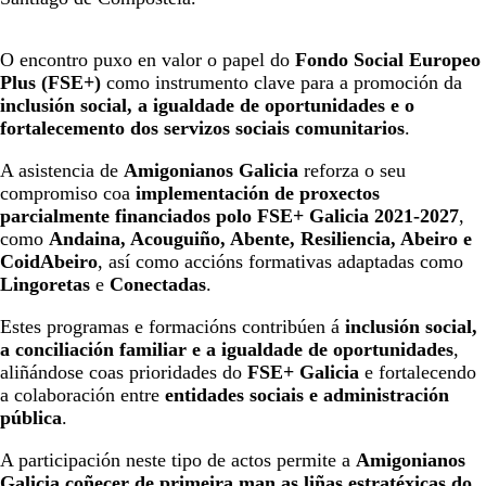
O encontro puxo en valor o papel do
Fondo Social Europeo
Plus (FSE+)
como instrumento clave para a promoción da
inclusión social, a igualdade de oportunidades e o
fortalecemento dos servizos sociais comunitarios
.
A asistencia de
Amigonianos Galicia
reforza o seu
compromiso coa
implementación de proxectos
parcialmente financiados polo FSE+ Galicia 2021-2027
,
como
Andaina, Acouguiño, Abente, Resiliencia, Abeiro e
CoidAbeiro
, así como accións formativas adaptadas como
Lingoretas
e
Conectadas
.
Estes programas e formacións contribúen á
inclusión social,
a conciliación familiar e a igualdade de oportunidades
,
aliñándose coas prioridades do
FSE+ Galicia
e fortalecendo
a colaboración entre
entidades sociais e administración
pública
.
A participación neste tipo de actos permite a
Amigonianos
Galicia coñecer de primeira man as liñas estratéxicas do