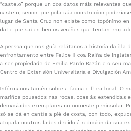
“castelo” porque un dos datos máis relevantes qu
castelo, senón que pola súa construción poderíase 
lugar de Santa Cruz non existe como topónimo en n
dato que saben ben os veciños que tentan empadroa
A persoa que nos guía relátanos a historia da illa 
enfrontamento entre Felipe II coa Raíña de Inglate
a ser propiedade de Emilia Pardo Bazán e o seu m
Centro de Extensión Universitaria e Divulgación Amb
Infórmanos tamén sobre a fauna e flora local. O m
mariños pousados nas rocas, coas ás estendidas 
demasiados exemplares no noroeste peninsular. Pol
só se dá en cantís a pié de costa, con todo, explíc
atopala noutros lados debido á redución da súa ex
a construción de paseos e miradoiros con cemento