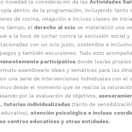
o novedad la consideración de las
Actividades Sal
ropia dentro de la programación, incluyendo tanto 
eres de cocina, relajación e incluso clases de inici
mo tiempo, el
derecho al ocio
se materializó una 
ve a la hora de luchar contra la exclusión social y 
elacionadas con un ocio justo, sostenible e inclusi
juegos y también excursiones. Todo esto acompañ
minentemente participativa
donde los/as propio
ormato asambleario ideas y temáticas para las din
con una serie de intervenciones individuales
con el o
inuo desde el momento que se realiza la valoració
asando por la evaluación de objetivos,
asesoramien
, tutorías individualizadas
(tanto de sensibilizaci
educativo),
atención psicológica e incluso coord
os centros educativos y otras entidades.