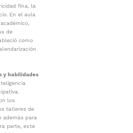
icidad fina, la
cio. En el aula
m académico,
as de
tableció como
alendarización
s y habilidades
nteligencia
ipativa.
on los
s talleres de
ron además para
ra parte, este