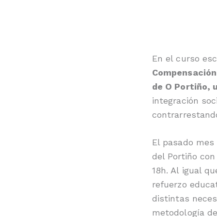
En el curso es
Compensación S
de O Portiño, 
integración soc
contrarrestando
El pasado mes 
del Portiño con
18h. Al igual q
refuerzo educat
distintas neces
metodología de 