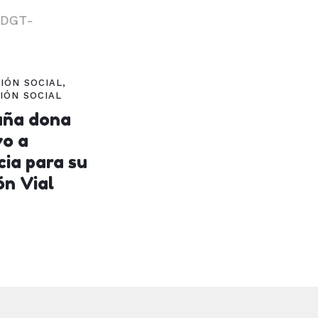
IÓN SOCIAL
,
IÓN SOCIAL
uña dona
vo a
cia para su
ón Vial