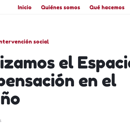
Inicio
Quiénes somos
Qué hacemos
ntervención social
lizamos el Espaci
ensación en el
iño
4