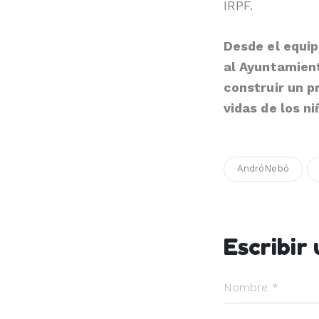
IRPF.
Desde el equi
al Ayuntamient
construir un p
vidas de los ni
AndróNebó
Escribir