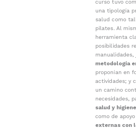
curso tuvo com
una tipología p
salud como tall
pilates. Al mis
herramienta cla
posibilidades r
manualidades, 
metodología e
proponían en f
actividades; y 
un camino cont
necesidades, p
salud y higiene
como de apoyo 
externas con l