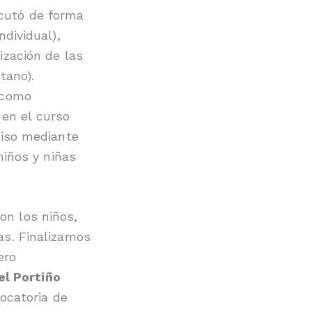
cutó de forma
ndividual),
ización de las
tano).
 como
en el curso
miso mediante
niños y niñas
on los niños,
as. Finalizamos
ero
l Portiño
vocatoria de