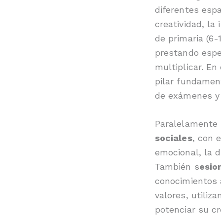
diferentes espa
creatividad, la 
de primaria (6-
prestando espec
multiplicar. En
pilar fundament
de exámenes y
Paralelamente
sociales
, con 
emocional, la d
También s
esio
conocimientos 
valores, utiliz
potenciar su cr