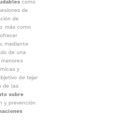
udables
como
sesiones de
ación de
vez más como
ofrecer
vo; mediante
ado de una
s menores
ámicas y
bjetivo de tejer
n de las
to sobre
ón y prevención
inaciones