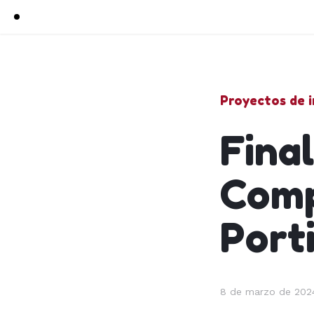
Proyectos de i
Fina
Comp
Port
8 de marzo de 202