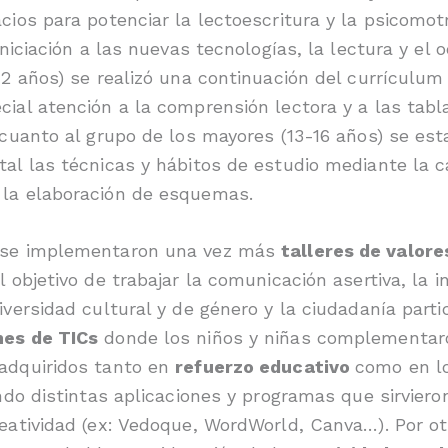
cios para potenciar la lectoescritura y la psicomotr
iniciación a las nuevas tecnologías, la lectura y el o
12 años) se realizó una continuación del currículu
ial atención a la comprensión lectora y a las tabl
 cuanto al grupo de los mayores (13-16 años) se es
al las técnicas y hábitos de estudio mediante la c
 la elaboración de esquemas.
 se implementaron una vez más
talleres de valore
el objetivo de trabajar la comunicación asertiva, la i
iversidad cultural y de género y la ciudadanía partic
nes de TICs
donde los niños y niñas complementar
adquiridos tanto en
refuerzo educativo
como en lo
ando distintas aplicaciones y programas que sirvie
eatividad (ex: Vedoque, WordWorld, Canva…). Por ot